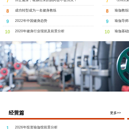
停止健身，锻炼出来的肌肉会不会消失？
《202
7
7
伽开启2
成功转型成为一名健身教练
瑜伽教练
8
8
2022年中国健身趋势
瑜伽导师
9
9
2020年健身行业现状及前景分析
瑜伽基础
10
10
经营篇
更多>>
2026年投资瑜伽馆前景分析
1