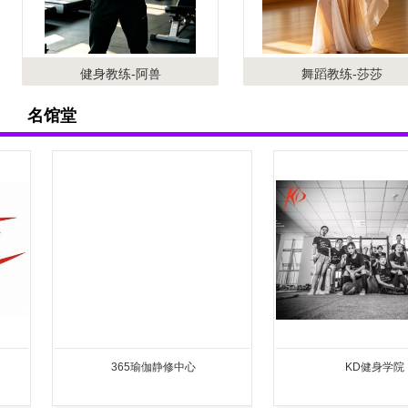
健身教练-阿兽
舞蹈教练-莎莎
名馆堂
365瑜伽静修中心
KD健身学院