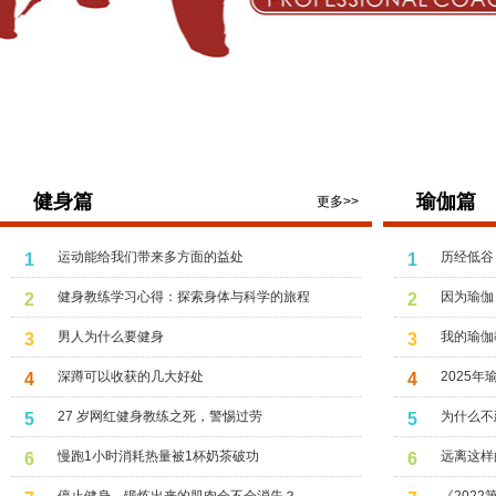
健身篇
瑜伽篇
更多>>
运动能给我们带来多方面的益处
历经低谷
1
1
健身教练学习心得：探索身体与科学的旅程
因为瑜伽
2
2
男人为什么要健身
我的瑜伽
3
3
深蹲可以收获的几大好处
2025
4
4
27 岁网红健身教练之死，警惕过劳
为什么不
5
5
慢跑1小时消耗热量被1杯奶茶破功
远离这样
6
6