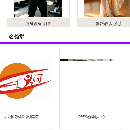
健身教练-阿兽
舞蹈教练-莎莎
名馆堂
365瑜伽静修中心
KD健身学院