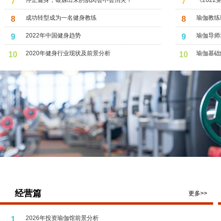
停止健身，锻炼出来的肌肉会不会消失？
《202
7
7
伽开启2
成功转型成为一名健身教练
瑜伽教练
8
8
2022年中国健身趋势
瑜伽导师
9
9
2020年健身行业现状及前景分析
瑜伽基础
10
10
经营篇
更多>>
2026年投资瑜伽馆前景分析
1