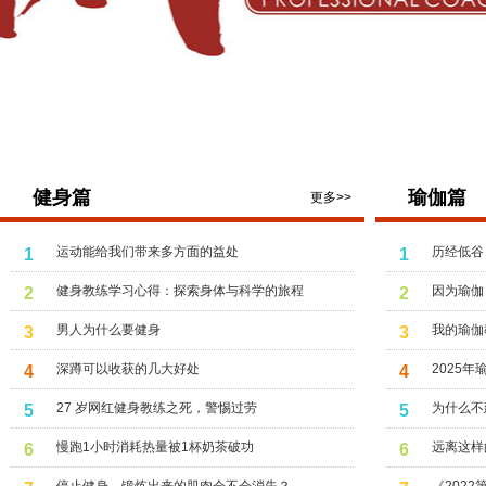
健身篇
瑜伽篇
更多>>
运动能给我们带来多方面的益处
历经低谷
1
1
健身教练学习心得：探索身体与科学的旅程
因为瑜伽
2
2
男人为什么要健身
我的瑜伽
3
3
深蹲可以收获的几大好处
2025
4
4
27 岁网红健身教练之死，警惕过劳
为什么不
5
5
慢跑1小时消耗热量被1杯奶茶破功
远离这样
6
6