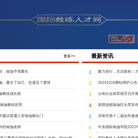
最新资讯
更多>>
谷，瑜伽予我重生
聚力前行，共启新程｜
1
2026年年中工作总结大
伽，重生了自己、也遇见了爱情
20241016网站维护公告
2
伽教练成长路
云南社会体育指导员开
3
5年瑜伽教练前景
老牌连锁瑜伽巨头梵音倒
4
不建议普通人穿瑜伽裤出门
济南市第十二届全民健
5
样的瑜伽老师
中东国际瑜伽学院202
6