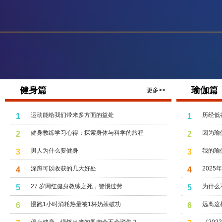
健身篇
瑜伽篇
更多>>
运动能给我们带来多方面的益处
历经低
1
1
健身教练学习心得：探索身体与科学的旅程
因为瑜
2
2
男人为什么要健身
我的瑜
3
3
深蹲可以收获的几大好处
202
4
4
27 岁网红健身教练之死，警惕过劳
为什么
5
5
慢跑1小时消耗热量被1杯奶茶破功
远离这
6
6