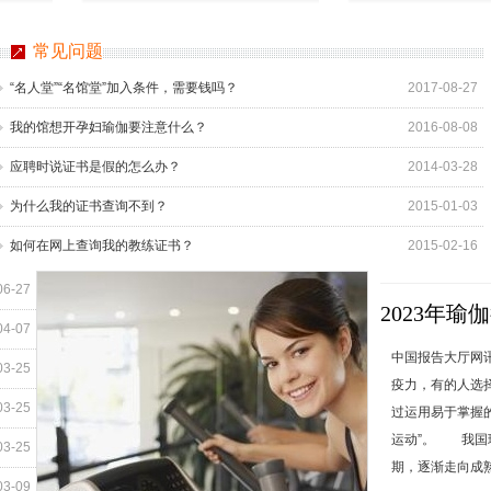
常见问题
“名人堂”“名馆堂”加入条件，需要钱吗？
2017-08-27
我的馆想开孕妇瑜伽要注意什么？
2016-08-08
应聘时说证书是假的怎么办？
2014-03-28
为什么我的证书查询不到？
2015-01-03
如何在网上查询我的教练证书？
2015-02-16
06-27
2023年
04-07
中国报告大厅网
03-25
疫力，有的人选
03-25
过运用易于掌握
运动”。 我国
03-25
期，逐渐走向成熟
03-09