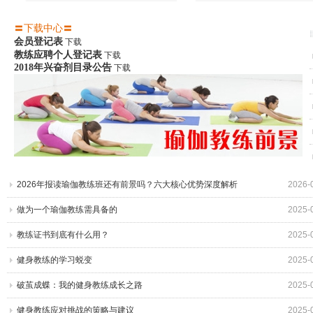
1
2
3
4
5
6
7
8
9
10
〓
下载中心〓
会员登记表
下载
教练应聘个人登记表
下载
2018年兴奋剂目录公告
下载
2026年报读瑜伽教练班还有前景吗？六大核心优势深度解析
2026-
做为一个瑜伽教练需具备的
2025-
教练证书到底有什么用？
2025-
健身教练的学习蜕变
2025-
破茧成蝶：我的健身教练成长之路
2025-
健身教练应对挑战的策略与建议
2025-