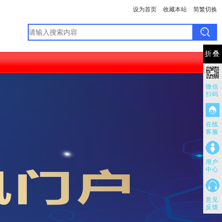
设为首页
收藏本站
简繁切换
折叠
微信
扫码
在线
客服
用户
中心
意见
反馈