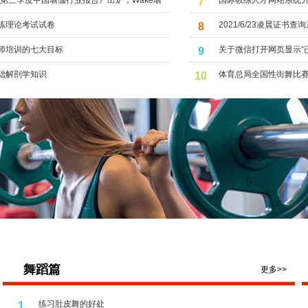
22第三季度中国瑜伽行业报告》出炉，Wake瑜
国际教练人才网站系统
7
2022北京线上瑜伽生活节
练理论考试试卷
2021/6/23凌晨证书查
8
师培训的七大目标
关于微信打开网页显示“
9
础解剖学知识
体育总局全国性街舞比
10
舞蹈篇
更多>>
练习肚皮舞的好处
1