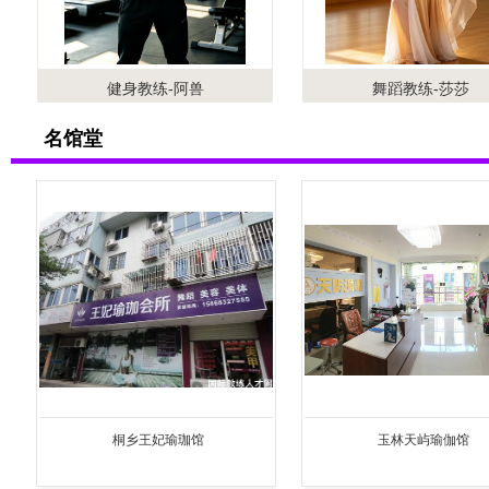
健身教练-阿兽
舞蹈教练-莎莎
名馆堂
桐乡王妃瑜珈馆
玉林天屿瑜伽馆