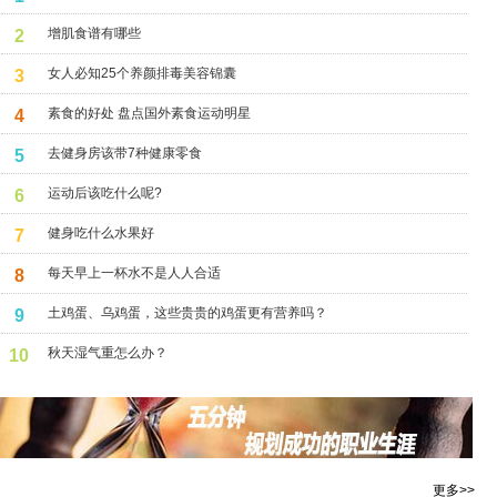
增肌食谱有哪些
2
女人必知25个养颜排毒美容锦囊
3
素食的好处 盘点国外素食运动明星
4
去健身房该带7种健康零食
5
运动后该吃什么呢?
6
健身吃什么水果好
7
每天早上一杯水不是人人合适
8
土鸡蛋、乌鸡蛋，这些贵贵的鸡蛋更有营养吗？
9
秋天湿气重怎么办？
10
更多>>