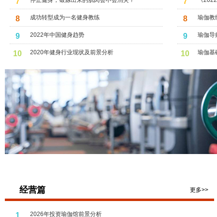
停止健身，锻炼出来的肌肉会不会消失？
《20
7
7
伽开启
成功转型成为一名健身教练
瑜伽教
8
8
2022年中国健身趋势
瑜伽导
9
9
2020年健身行业现状及前景分析
瑜伽基
10
10
经营篇
更多>>
2026年投资瑜伽馆前景分析
1