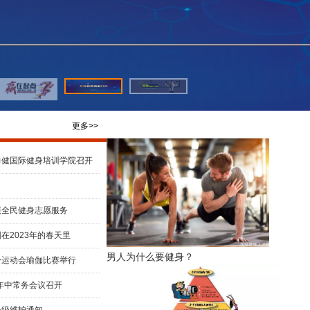
更多>>
力健国际健身培训学院召开
会
展全民健身志愿服务
在2023年的春天里
男人为什么要健身？
身运动会瑜伽比赛举行
2年中常务会议召开