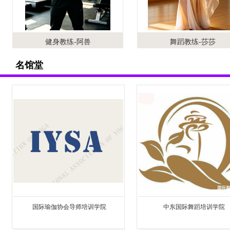
健身教练-阿兽
舞蹈教练-莎莎
名馆堂
导师培训学院
中东国际舞蹈培训学院
力健