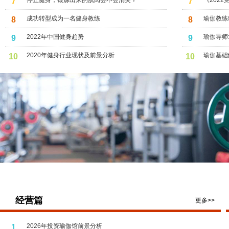
停止健身，锻炼出来的肌肉会不会消失？
《202
7
7
伽开启2
成功转型成为一名健身教练
瑜伽教练
8
8
2022年中国健身趋势
瑜伽导师
9
9
2020年健身行业现状及前景分析
瑜伽基础
10
10
经营篇
更多>>
2026年投资瑜伽馆前景分析
1