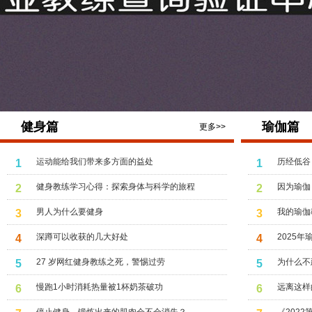
健身篇
瑜伽篇
更多>>
运动能给我们带来多方面的益处
历经低谷
1
1
健身教练学习心得：探索身体与科学的旅程
因为瑜伽
2
2
男人为什么要健身
我的瑜伽
3
3
深蹲可以收获的几大好处
2025
4
4
27 岁网红健身教练之死，警惕过劳
为什么不
5
5
慢跑1小时消耗热量被1杯奶茶破功
远离这样
6
6