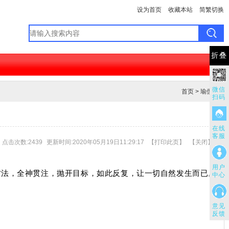
设为首页
收藏本站
简繁切换
折叠
微信
首页
>
瑜伽篇
扫码
在线
客服
点击次数:2439
更新时间:2020年05月19日11:29:17
【
打印此页
】
【
关闭
】
用户
方法，全神贯注，抛开目标，如此反复，让一切自然发生而已。
中心
意见
反馈