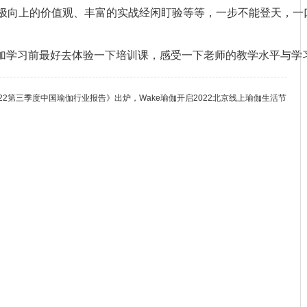
极向上的价值观、丰富的实战经闲盯验等等，一步不能登天，一
加学习前最好去体验一下培训课，感受一下老师的教学水平与学
022第三季度中国瑜伽行业报告》出炉，Wake瑜伽开启2022北京线上瑜伽生活节