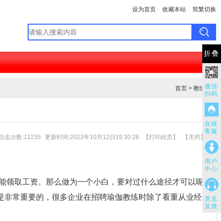
设为首页
收藏本站
简繁切换
折叠
微信
首页
>
教练篇
扫码
在线
客服
点击次数:11235
更新时间:2022年10月12日19:30:28
【
打印此页
】
【
关闭
】
用户
中心
能领取工资。那么做为一个小白，要对过什么途径才可以呢？
是非常重要的，很多企业在招聘瑜伽教练时除了看重从业经历更加
意见
反馈